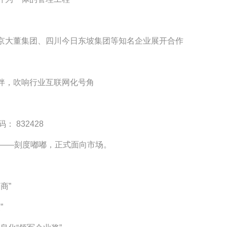
北京大董集团、四川今日东坡集团等知名企业展开合作
伙伴，吹响行业互联网化号角
 832428
具——刻度嘟嘟，正式面向市场。
商”
”