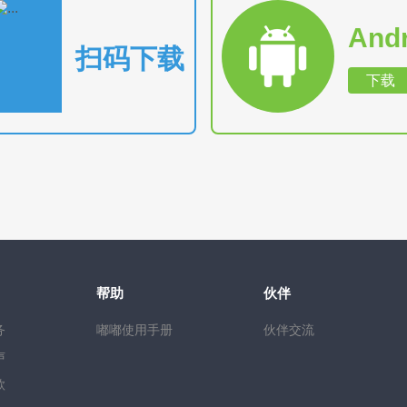
And
扫码下载
下载
帮助
伙伴
务
嘟嘟使用手册
伙伴交流
声
款